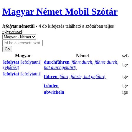
Magyar Német Mobil Szótár
lefolytat
németül
•
4
db kifejezés található a szótárban
teljes
egyezéssel
!
Magyar
Német
szf.
lefolytat
|lefolytatni|
durchführen
|
führt durch, führte durch,
ige
(eljárást)
hat durchgeführt
|
lefolytat
|lefolytatni|
führen
|
führt, führte, hat geführt
|
ige
träufen
ige
abwickeln
ige