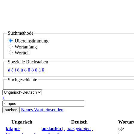
Suchmethode
Übereinstimmung
Wortanfang
Wortteil
Spezielle Buchstaben
á
é
í
ó
ú
ö
ü
ő
ű
ä
ß
Suchgeschichte
↕
Neues Wort einsenden
Ungarisch
Deutsch
Wortar
kitapos
auslaufen
|
, , ausgelaufen
|
ige