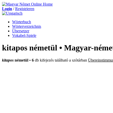
Login
/
Registrieren
Wörterbuch
Wörterverzeichnis
Übersetzer
Vokabel-Spiele
kitapos németül • Magyar-német
kitapos
németül
•
6
db kifejezés található a szótárban
Übereinstimmu