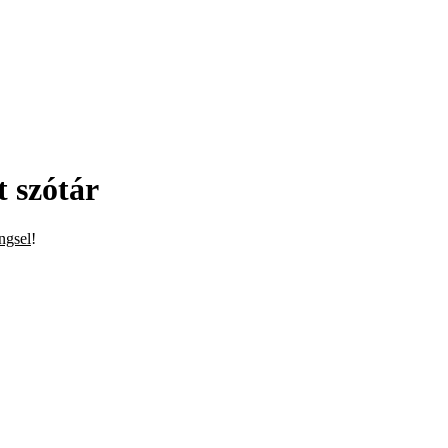
 szótár
ngsel
!