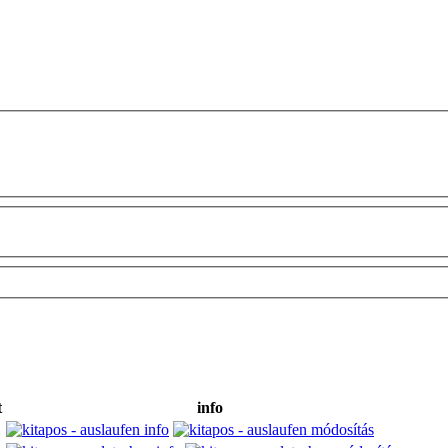
t
info