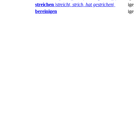
streichen
|
streicht, strich, hat gestrichen
|
ige
bereinigen
ige