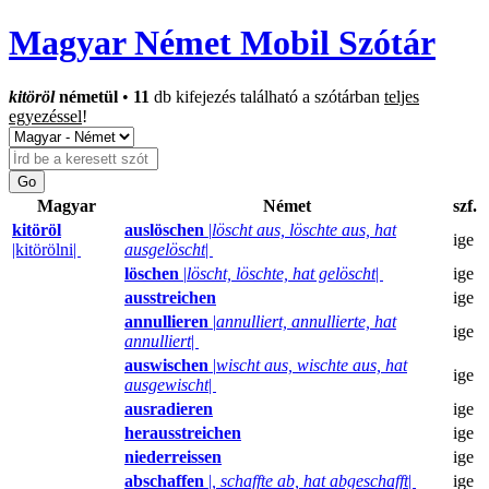
Magyar Német Mobil Szótár
kitöröl
németül
•
11
db kifejezés található a szótárban
teljes
egyezéssel
!
Magyar
Német
szf.
kitöröl
auslöschen
|
löscht aus, löschte aus, hat
ige
|kitörölni|
ausgelöscht
|
löschen
|
löscht, löschte, hat gelöscht
|
ige
ausstreichen
ige
annullieren
|
annulliert, annullierte, hat
ige
annulliert
|
auswischen
|
wischt aus, wischte aus, hat
ige
ausgewischt
|
ausradieren
ige
herausstreichen
ige
niederreissen
ige
abschaffen
|
, schaffte ab, hat abgeschafft
|
ige