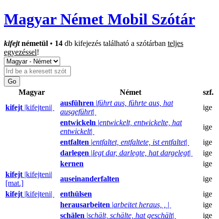
Magyar Német Mobil Szótár
kifejt
németül
•
14
db kifejezés található a szótárban
teljes
egyezéssel
!
Magyar
Német
szf.
ausführen
|
führt aus, führte aus, hat
kifejt
|kifejteni|
ige
ausgeführt
|
entwickeln
|
entwickelt, entwickelte, hat
ige
entwickelt
|
entfalten
|
entfaltet, entfaltete, ist entfaltet
|
ige
darlegen
|
legt dar, darlegte, hat dargelegt
|
ige
kernen
ige
kifejt
|kifejteni|
auseinanderfalten
ige
[mat.]
kifejt
|kifejteni|
enthülsen
ige
herausarbeiten
|
arbeitet heraus, ,
|
ige
schälen
|
schält, schälte, hat geschält
|
ige