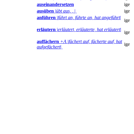
auseinandersetzen
ige
ausüben
|
übt aus, ,
|
ige
anführen
|
führt an, führte an, hat angeführt
|
ige
erläutern
|
erläutert, erläuterte, hat erläutert
|
ige
auffächern
+A
|
fächert auf, fächerte auf, hat
ige
aufgefächert
|