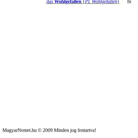
das
Wohlgefallen
{
Pl. Wohlgefallen
}
fn
MagyarNemet.hu © 2009 Minden jog fentartva!