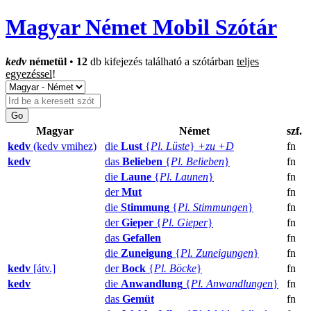
Magyar Német Mobil Szótár
kedv
németül
•
12
db kifejezés található a szótárban
teljes
egyezéssel
!
Magyar
Német
szf.
kedv
(kedv vmihez)
die
Lust
{
Pl. Lüste
}
+zu +D
fn
kedv
das
Belieben
{
Pl. Belieben
}
fn
die
Laune
{
Pl. Launen
}
fn
der
Mut
fn
die
Stimmung
{
Pl. Stimmungen
}
fn
der
Gieper
{
Pl. Gieper
}
fn
das
Gefallen
fn
die
Zuneigung
{
Pl. Zuneigungen
}
fn
kedv
[átv.]
der
Bock
{
Pl. Böcke
}
fn
kedv
die
Anwandlung
{
Pl. Anwandlungen
}
fn
das
Gemüt
fn