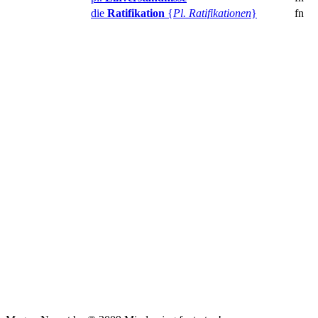
die
Ratifikation
{
Pl. Ratifikationen
}
fn