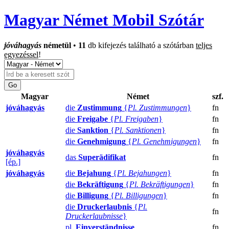
Magyar Német Mobil Szótár
jóváhagyás
németül
•
11
db kifejezés található a szótárban
teljes
egyezéssel
!
Magyar
Német
szf.
jóváhagyás
die
Zustimmung
{
Pl. Zustimmungen
}
fn
die
Freigabe
{
Pl. Freigaben
}
fn
die
Sanktion
{
Pl. Sanktionen
}
fn
die
Genehmigung
{
Pl. Genehmigungen
}
fn
jóváhagyás
das
Superädifikat
fn
[ép.]
jóváhagyás
die
Bejahung
{
Pl. Bejahungen
}
fn
die
Bekräftigung
{
Pl. Bekräftigungen
}
fn
die
Billigung
{
Pl. Billigungen
}
fn
die
Druckerlaubnis
{
Pl.
fn
Druckerlaubnisse
}
pl.
Einverständnisse
fn