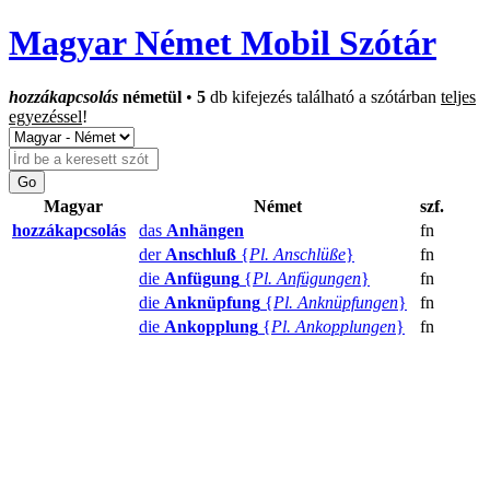
Magyar Német Mobil Szótár
hozzákapcsolás
németül
•
5
db kifejezés található a szótárban
teljes
egyezéssel
!
Magyar
Német
szf.
hozzákapcsolás
das
Anhängen
fn
der
Anschluß
{
Pl. Anschlüße
}
fn
die
Anfügung
{
Pl. Anfügungen
}
fn
die
Anknüpfung
{
Pl. Anknüpfungen
}
fn
die
Ankopplung
{
Pl. Ankopplungen
}
fn