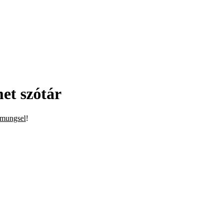
et szótár
mmungsel
!