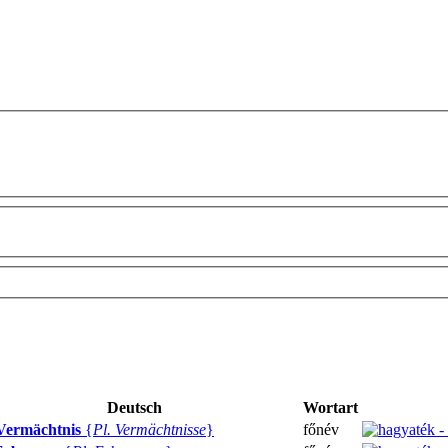
Deutsch
Wortart
Vermächtnis
{
Pl. Vermächtnisse
}
főnév