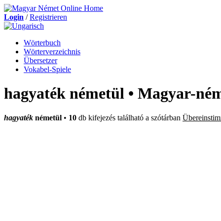
Login
/
Registrieren
Wörterbuch
Wörterverzeichnis
Übersetzer
Vokabel-Spiele
hagyaték németül • Magyar-ném
hagyaték
németül
•
10
db kifejezés található a szótárban
Übereinsti