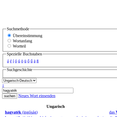
Suchmethode
Übereinstimmung
Wortanfang
Wortteil
Spezielle Buchstaben
á
é
í
ó
ú
ö
ü
ő
ű
ä
ß
Suchgeschichte
↕
Neues Wort einsenden
Ungarisch
hagyaték
(ingóság)
das