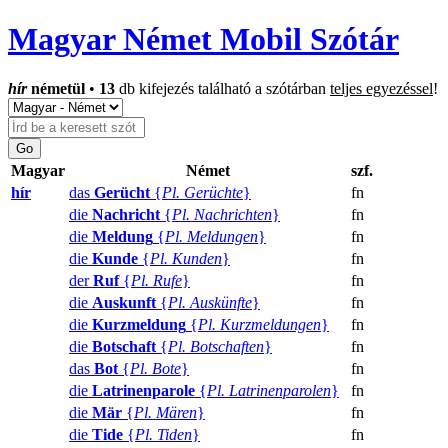
Magyar Német Mobil Szótár
hír
németül
•
13
db kifejezés található a szótárban
teljes egyezéssel
!
Magyar
Német
szf.
hír
das
Gerücht
{
Pl. Gerüchte
}
fn
die
Nachricht
{
Pl. Nachrichten
}
fn
die
Meldung
{
Pl. Meldungen
}
fn
die
Kunde
{
Pl. Kunden
}
fn
der
Ruf
{
Pl. Rufe
}
fn
die
Auskunft
{
Pl. Auskünfte
}
fn
die
Kurzmeldung
{
Pl. Kurzmeldungen
}
fn
die
Botschaft
{
Pl. Botschaften
}
fn
das
Bot
{
Pl. Bote
}
fn
die
Latrinenparole
{
Pl. Latrinenparolen
}
fn
die
Mär
{
Pl. Mären
}
fn
die
Tide
{
Pl. Tiden
}
fn