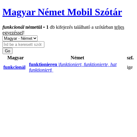
Magyar Német Mobil Szótár
funkcionál
németül
•
1
db kifejezés található a szótárban
teljes
egyezéssel
!
Magyar
Német
szf.
funktionieren
|
funktioniert, funktionierte, hat
funkcionál
ige
funktioniert
|