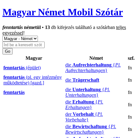
Magyar Német Mobil Szótár
fenntartás
németül
•
13
db kifejezés található a szótárban
teljes
egyezéssel
!
Magyar
Német
szf.
die
Aufrechterhaltung
{
Pl.
fenntartás
(épület)
fn
Aufrechterhaltungen
}
fenntartás
(pl. egy intézmény
die
Trägerschaft
fn
működtetése) [gazd.]
die
Unterhaltung
{
Pl.
fenntartás
fn
Unterhaltungen
}
die
Erhaltung
{
Pl.
fn
Erhaltungen
}
der
Vorbehalt
{
Pl.
fn
Vorbehalte
}
die
Bewirtschaftung
{
Pl.
fn
Bewirtschaftungen
}