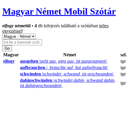
Magyar Német Mobil Szótár
elfogy
németül
•
4
db kifejezés található a szótárban
teljes
egyezéssel
!
Magyar
Német
szf.
elfogy
ausgehen
|
geht aus, ging aus, ist ausgegangen
|
ige
aufbrauchen
|
, brauchte auf, hat aufgebraucht
|
ige
schwinden
|
schwindet, schwand, ist geschwunden
|
ige
dahinschwinden
|
schwindet dahin, schwand dahin,
ige
ist dahingeschwunden
|