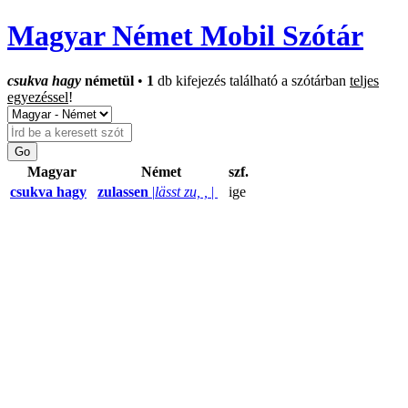
Magyar Német Mobil Szótár
csukva hagy
németül
•
1
db kifejezés található a szótárban
teljes
egyezéssel
!
Magyar
Német
szf.
csukva hagy
zulassen
|
lässt zu, ,
|
ige