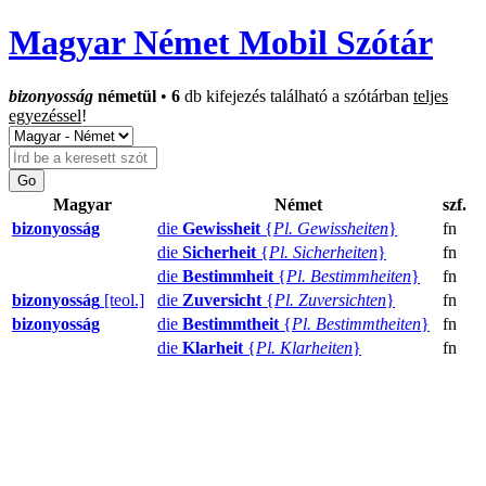
Magyar Német Mobil Szótár
bizonyosság
németül
•
6
db kifejezés található a szótárban
teljes
egyezéssel
!
Magyar
Német
szf.
bizonyosság
die
Gewissheit
{
Pl. Gewissheiten
}
fn
die
Sicherheit
{
Pl. Sicherheiten
}
fn
die
Bestimmheit
{
Pl. Bestimmheiten
}
fn
bizonyosság
[teol.]
die
Zuversicht
{
Pl. Zuversichten
}
fn
bizonyosság
die
Bestimmtheit
{
Pl. Bestimmtheiten
}
fn
die
Klarheit
{
Pl. Klarheiten
}
fn