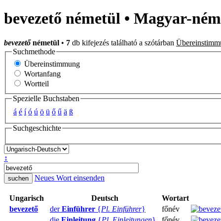
bevezető németül • Magyar-néme
bevezető
németül
•
7
db kifejezés található a szótárban
Übereinstimm
Suchmethode
Übereinstimmung
Wortanfang
Wortteil
Spezielle Buchstaben
á
é
í
ó
ú
ö
ü
ő
ű
ä
ß
Suchgeschichte
↕
Neues Wort einsenden
Ungarisch
Deutsch
Wortart
bevezető
der
Einführer
{
Pl. Einführer
}
főnév
die
Einleitung
{
Pl. Einleitungen
}
főnév