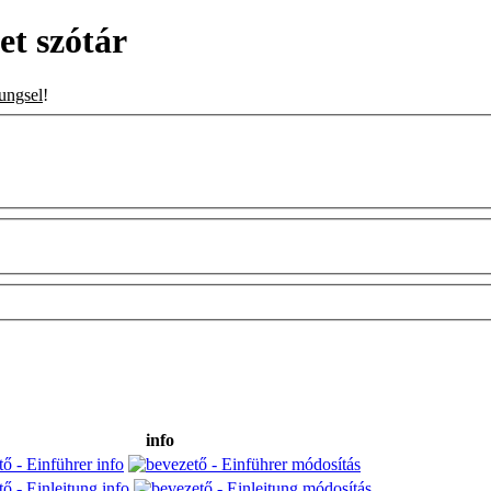
t szótár
ungsel
!
info