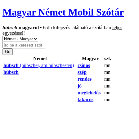
Magyar Német Mobil Szótár
hübsch
magyarul
•
6
db kifejezés található a szótárban
teljes
egyezéssel
!
Német
Magyar
szf.
hübsch
(hübscher, am hübschesten)
csinos
mn
hübsch
szép
mn
rendes
mn
jó
mn
meglehetős
mn
takaros
mn