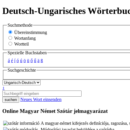
Deutsch-Ungarisches Wörterbu
Suchmethode
Übereinstimmung
Wortanfang
Wortteil
Spezielle Buchstaben
á
é
í
ó
ú
ö
ü
ő
ű
ä
ß
Suchgeschichte
↕
Neues Wort einsenden
Online Magyar Német Szótár jelmagyarázat
A magyar-német kifejezés definíciója, ragozása,
Módosítási javaslat beküldése a szótárba