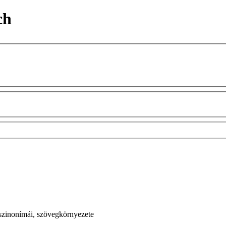
ch
 szinonímái, szövegkörnyezete