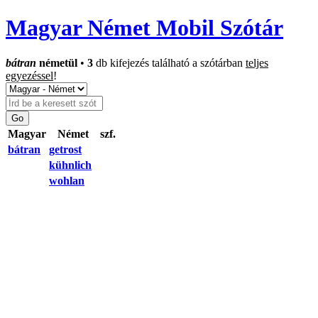
Magyar Német Mobil Szótár
bátran
németül
•
3
db kifejezés található a szótárban
teljes
egyezéssel
!
Magyar
Német
szf.
bátran
getrost
kühnlich
wohlan